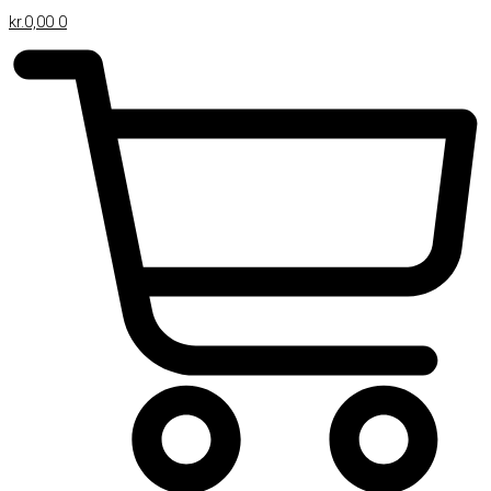
Gå
kr.
0,00
0
til
indholdet