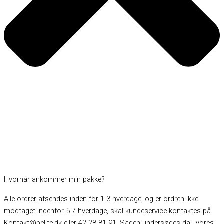
Hvornår ankommer min pakke?
Alle ordrer afsendes inden for 1-3 hverdage, og er ordren ikke
modtaget indenfor 5-7 hverdage, skal kundeservice kontaktes på
Kontakt@belite.dk
eller 42 28 81 91. Sagen undersøges da i vores