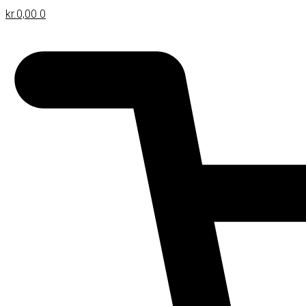
Gå
kr.
0,00
0
til
indholdet