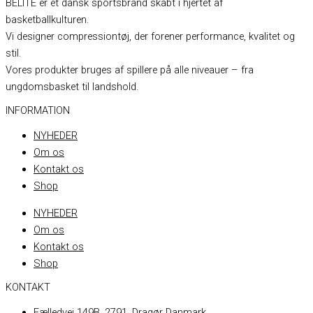
BELITE er et dansk sportsbrand skabt i hjertet af
basketballkulturen.
Vi designer compressiontøj, der forener performance, kvalitet og
stil.
Vores produkter bruges af spillere på alle niveauer – fra
ungdomsbasket til landshold.
INFORMATION
NYHEDER
Om os
Kontakt os
Shop
NYHEDER
Om os
Kontakt os
Shop
KONTAKT
Fælledvej 149B, 2791, Dragør Danmark