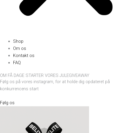
Shop
Om os
Kontakt os
FAQ
OM FÅ DAGE STARTER VORES JULEGIVEAWAY
Følg os på vores instagram, for at holde dig opdateret på
konkurrencens start
Følg os