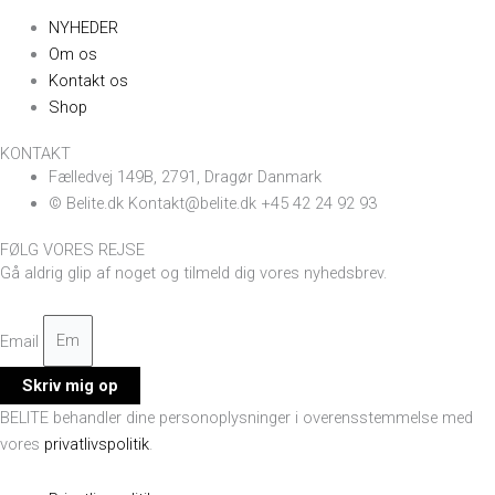
NYHEDER
Om os
Kontakt os
Shop
KONTAKT
Fælledvej 149B, 2791, Dragør Danmark
© Belite.dk Kontakt@belite.dk +45 42 24 92 93
FØLG VORES REJSE
Gå aldrig glip af noget og tilmeld dig vores nyhedsbrev.
Email
Skriv mig op
BELITE behandler dine personoplysninger i overensstemmelse med
vores
privatlivspolitik
.