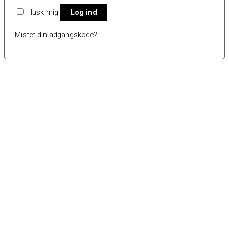
Husk mig
Log ind
Mistet din adgangskode?