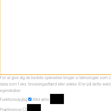
For at give dig de bedste oplevelser bruger vi teknologier som co
data som f.eks. browsingadfærd eller unikke ID'er på dette webst
egenskaber.
Funktionsdygtig
Altid aktiv
Præferencer