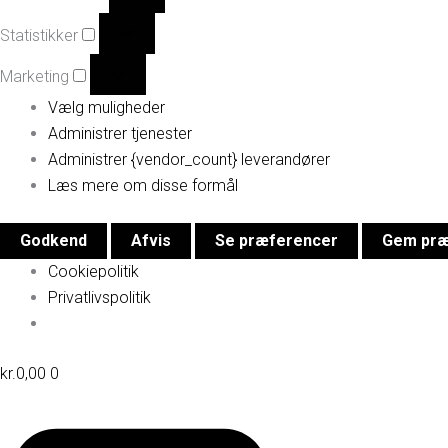
Statistikker
Marketing
Vælg muligheder
Administrer tjenester
Administrer {vendor_count} leverandører
Læs mere om disse formål
Godkend
Afvis
Se præferencer
Gem præ
Cookiepolitik
Privatlivspolitik
Belite
kr.
0,00
0
Athletic
Shorts